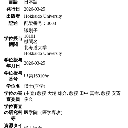
言語
日本語
発行日
2026-03-25
出版者
Hokkaido University
記述
配架番号：3003
識別子
10101
学位授与
機関名
機関
北海道大学
Hokkaido University
学位授与
2026-03-25
年月日
学位授与
甲第16910号
番号
学位名
博士(医学)
学位の審
(主査) 教授 大場 雄介, 教授 田中 真樹, 教授 安斉
査委員
俊久
学位審査
の研究科
医学院（医学専攻）
等
資源タイ