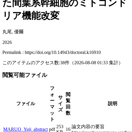
た間葉系幹細胞のミトコンド
リア機能改変
丸尾, 優爾
2026
Permalink : https://doi.org/10.14943/doctoral.k16910
このアイテムのアクセス数:
38
件
（
2026-08-08
01:33 集計
）
閲覧可能ファイル
フ
ォ
閲
サ
ー
覧
ファイル
イ
説明
マ
回
ズ
ッ
数
ト
253
論文内容の要旨
MARUO_Yuji_abstract
pdf
16
KB