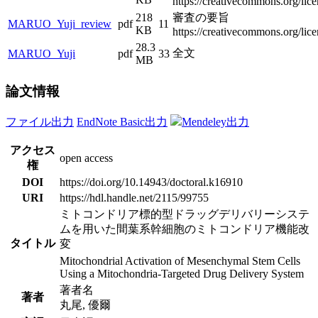
https://creativecommons.org/lice
218
審査の要旨
MARUO_Yuji_review
pdf
11
KB
https://creativecommons.org/lice
28.3
全文
MARUO_Yuji
pdf
33
MB
論文情報
ファイル出力
EndNote Basic出力
Mendeley出力
アクセス
open access
権
DOI
https://doi.org/10.14943/doctoral.k16910
URI
https://hdl.handle.net/2115/99755
ミトコンドリア標的型ドラッグデリバリーシステ
ムを用いた間葉系幹細胞のミトコンドリア機能改
タイトル
変
Mitochondrial Activation of Mesenchymal Stem Cells
Using a Mitochondria-Targeted Drug Delivery System
著者名
著者
丸尾, 優爾