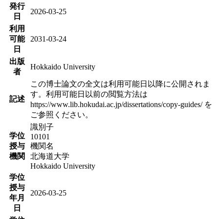
発行
2026-03-25
日
利用
可能
2031-03-24
日
出版
Hokkaido University
者
この博士論文の全文は利用可能日以降に公開されま
す。利用可能日以前の閲覧方法は
記述
https://www.lib.hokudai.ac.jp/dissertations/copy-guides/ を
ご参照ください。
識別子
学位
10101
授与
機関名
機関
北海道大学
Hokkaido University
学位
授与
2026-03-25
年月
日