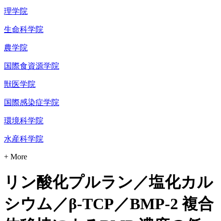
理学院
生命科学院
農学院
国際食資源学院
獣医学院
国際感染症学院
環境科学院
水産科学院
+ More
リン酸化プルラン／塩化カル
シウム／β-TCP／BMP-2 複合