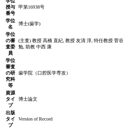
学位
授与
甲第16938号
番号
学位
博士(歯学)
名
学位
の審
(主査) 教授 高橋 直紀, 教授 友清 淳, 特任教授 菅谷
査委
勉, 助教 中西 康
員
学位
審査
の研
歯学院（口腔医学専攻）
究科
等
資源
タイ
博士論文
プ
出版
タイ
Version of Record
プ