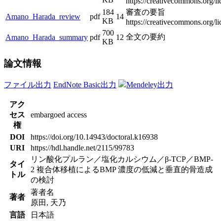
https://creativecommons.org/li
184
審査の要旨
Amano_Harada_review
pdf
14
KB
https://creativecommons.org/li
700
全文の要約
Amano_Harada_summary
pdf
12
KB
論文情報
ファイル出力
EndNote Basic出力
Mendeley出力
アク
セス
embargoed access
権
DOI
https://doi.org/10.14943/doctoral.k16938
URI
https://hdl.handle.net/2115/99783
リン酸化プルラン／塩化カルシウム／β-TCP／BMP-
タイ
2 複合体移植によるBMP 濃度の低減と垂直的骨造成
トル
の検討
著者名
著者
原田, 天乃
言語
日本語