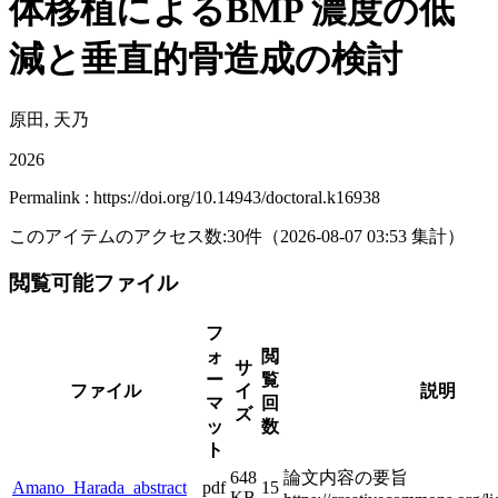
体移植によるBMP 濃度の低
減と垂直的骨造成の検討
原田, 天乃
2026
Permalink : https://doi.org/10.14943/doctoral.k16938
このアイテムのアクセス数:
30
件
（
2026-08-07
03:53 集計
）
閲覧可能ファイル
フ
ォ
閲
サ
ー
覧
ファイル
イ
説明
マ
回
ズ
ッ
数
ト
648
論文内容の要旨
Amano_Harada_abstract
pdf
15
KB