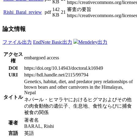
KB
https://creativecommons.org/licenses
142
審査の要旨
Rishi_Baral_review
pdf
21
KB
https://creativecommons.org/licenses
論文情報
ファイル出力
EndNote Basic出力
Mendeley出力
アクセス
embargoed access
権
DOI
https://doi.org/10.14943/doctoral.k16949
URI
https://hdl.handle.net/2115/99794
Genetics, habitat, diet, and predator prey relationships of
brown bears and other carnivores in the Himalayas,
Nepal
タイトル
ネパール・ヒマラヤにおけるヒグマおよびその他
の肉食動物の遺伝子、生息地、食性ならびに捕食
被食の関係
著者名
著者
BARAL, Rishi
言語
英語