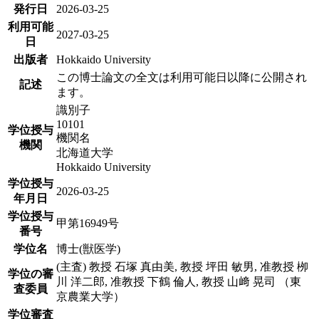
発行日
2026-03-25
利用可能
2027-03-25
日
出版者
Hokkaido University
この博士論文の全文は利用可能日以降に公開され
記述
ます。
識別子
10101
学位授与
機関名
機関
北海道大学
Hokkaido University
学位授与
2026-03-25
年月日
学位授与
甲第16949号
番号
学位名
博士(獣医学)
(主査) 教授 石塚 真由美, 教授 坪田 敏男, 准教授 栁
学位の審
川 洋二郎, 准教授 下鶴 倫人, 教授 山﨑 晃司 （東
査委員
京農業大学）
学位審査