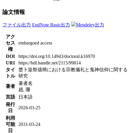
論文情報
ファイル出力
EndNote Basic出力
Mendeley出力
アク
セス
embargoed access
権
DOI
https://doi.org/10.14943/doctoral.k16970
URI
https://hdl.handle.net/2115/99814
タイ
楚卜筮祭禱簡における宗教儀礼と鬼神信仰に関する
トル
研究
著者名
著者
趙, 珊
言語
日本語
発行
2026-03-25
日
利用
可能
2031-03-24
日