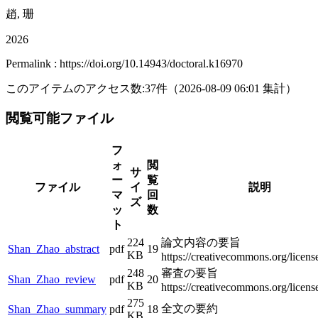
趙, 珊
2026
Permalink : https://doi.org/10.14943/doctoral.k16970
このアイテムのアクセス数:
37
件
（
2026-08-09
06:01 集計
）
閲覧可能ファイル
フ
ォ
閲
サ
ー
覧
ファイル
イ
説明
マ
回
ズ
ッ
数
ト
224
論文内容の要旨
Shan_Zhao_abstract
pdf
19
KB
https://creativecommons.org/licens
248
審査の要旨
Shan_Zhao_review
pdf
20
KB
https://creativecommons.org/licens
275
全文の要約
Shan_Zhao_summary
pdf
18
KB