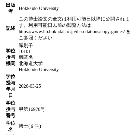
出版
Hokkaido University
者
この博士論文の全文は利用可能日以降に公開されま
す。利用可能日以前の閲覧方法は
記述
https://www.lib.hokudai.ac.jp/dissertations/copy-guides/ を
ご参照ください。
識別子
学位
10101
授与
機関名
機関
北海道大学
Hokkaido University
学位
授与
2026-03-25
年月
日
学位
授与
甲第16970号
番号
学位
博士(文学)
名