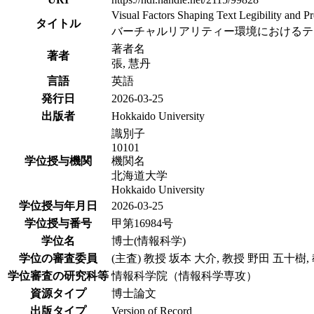
Visual Factors Shaping Text Legibility and P
タイトル
バーチャルリアリティー環境におけるテ
著者名
著者
張, 慧丹
言語
英語
発行日
2026-03-25
出版者
Hokkaido University
識別子
10101
学位授与機関
機関名
北海道大学
Hokkaido University
学位授与年月日
2026-03-25
学位授与番号
甲第16984号
学位名
博士(情報科学)
学位の審査委員
(主査) 教授 坂本 大介, 教授 野田 五十樹,
学位審査の研究科等
情報科学院（情報科学専攻）
資源タイプ
博士論文
出版タイプ
Version of Record