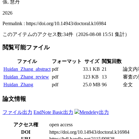
張, 慧丹
2026
Permalink : https://doi.org/10.14943/doctoral.k16984
このアイテムのアクセス数:
34
件
（
2026-08-08
15:51 集計
）
閲覧可能ファイル
ファイル
フォーマット
サイズ
閲覧回数
Huidan_Zhang_abstract
pdf
33.1 KB
21
論文内容の要
Huidan_Zhang_review
pdf
123 KB
13
審査の要旨 h
Huidan_Zhang
pdf
25.0 MB
96
全文
論文情報
ファイル出力
EndNote Basic出力
Mendeley出力
アクセス権
open access
DOI
https://doi.org/10.14943/doctoral.k16984
URI
https://hdl.handle.net/2115/99828