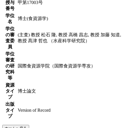
授与
甲第17003号
番号
学位
博士(食資源学)
名
学位
の審
(主査) 教授 松石 隆, 教授 高橋 昌志, 教授 加藤 知道,
査委
教授 髙津 哲也 （水産科学研究院）
員
学位
審査
の研
国際食資源学院（国際食資源学専攻）
究科
等
資源
タイ
博士論文
プ
出版
タイ
Version of Record
プ