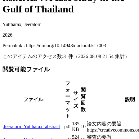
Gulf of Thailand
Yuttharax, Jeeratorn
2026
Permalink : https://doi.org/10.14943/doctoral.k17003
このアイテムのアクセス数:
31
件
（
2026-08-08
21:54 集計
）
閲覧可能ファイル
フ
ォ
閲
サ
ー
覧
ファイル
イ
説明
マ
回
ズ
ッ
数
ト
185
論文内容の要旨
Jeeratorn_Yuttharax_abstract
pdf
10
KB
https://creativecommons.or
524
審査の要旨