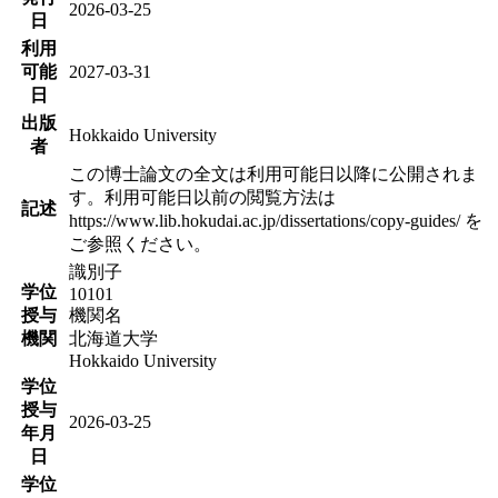
2026-03-25
日
利用
可能
2027-03-31
日
出版
Hokkaido University
者
この博士論文の全文は利用可能日以降に公開されま
す。利用可能日以前の閲覧方法は
記述
https://www.lib.hokudai.ac.jp/dissertations/copy-guides/ を
ご参照ください。
識別子
学位
10101
授与
機関名
機関
北海道大学
Hokkaido University
学位
授与
2026-03-25
年月
日
学位