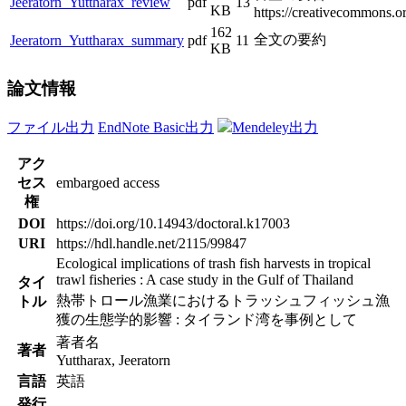
Jeeratorn_Yuttharax_review
pdf
13
KB
https://creativecommons.or
162
全文の要約
Jeeratorn_Yuttharax_summary
pdf
11
KB
論文情報
ファイル出力
EndNote Basic出力
Mendeley出力
アク
セス
embargoed access
権
DOI
https://doi.org/10.14943/doctoral.k17003
URI
https://hdl.handle.net/2115/99847
Ecological implications of trash fish harvests in tropical
trawl fisheries : A case study in the Gulf of Thailand
タイ
熱帯トロール漁業におけるトラッシュフィッシュ漁
トル
獲の生態学的影響 : タイランド湾を事例として
著者名
著者
Yuttharax, Jeeratorn
言語
英語
発行