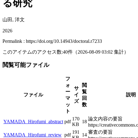
る研究
山田, 洋文
2026
Permalink : https://doi.org/10.14943/doctoral.r7233
このアイテムのアクセス数:
40
件
（
2026-08-09
03:02 集計
）
閲覧可能ファイル
フ
ォ
閲
サ
ー
覧
ファイル
イ
説明
マ
回
ズ
ッ
数
ト
170
論文内容の要旨
YAMADA_Hirofumi_abstract
pdf
18
KB
https://creativecommons.o
191
審査の要旨
YAMADA_Hirofumi_review
pdf
14
KB