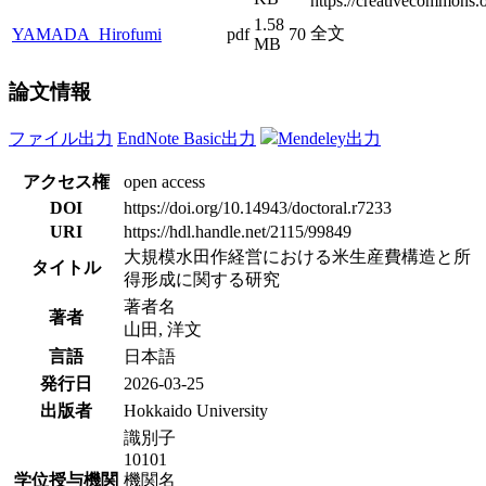
https://creativecommons.o
1.58
全文
YAMADA_Hirofumi
pdf
70
MB
論文情報
ファイル出力
EndNote Basic出力
Mendeley出力
アクセス権
open access
DOI
https://doi.org/10.14943/doctoral.r7233
URI
https://hdl.handle.net/2115/99849
大規模水田作経営における米生産費構造と所
タイトル
得形成に関する研究
著者名
著者
山田, 洋文
言語
日本語
発行日
2026-03-25
出版者
Hokkaido University
識別子
10101
学位授与機関
機関名