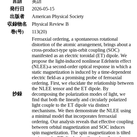
言語
英語
発行日
2026-05-15
出版者
American Physical Society
収録物名
Physical Review B
巻(号)
113(20)
Ferroaxial ordering, a spontaneous rotational
distortion of the atomic arrangement, brings about a
cross-product-type spin-orbit coupling (SOC)
manifested as an electric toroidal (ET) dipole. We
propose the light-induced nonlinear Edelstein effect
(NLEE)-a second-order optical response in which a
static magnetization is induced by a time-dependent
electric field-as a promising probe of ferroaxial
ordering. First, we elucidate the relationship between
the NLEE tensor and the ET dipole. By
抄録
decomposing the polarization modes of light, we
find that both the linearly and circularly polarized
light couple to the ET dipole via distinct
mechanisms. We then demonstrate the NLEE using
a minimal model that incorporates ferroaxial
ordering. Our analysis reveals that effective coupling
between orbital magnetization and SOC induces
spin magnetization. The spin magnetization is tilted