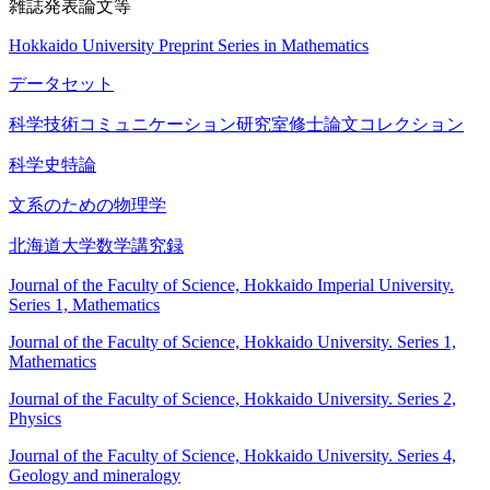
雑誌発表論文等
Hokkaido University Preprint Series in Mathematics
データセット
科学技術コミュニケーション研究室修士論文コレクション
科学史特論
文系のための物理学
北海道大学数学講究録
Journal of the Faculty of Science, Hokkaido Imperial University.
Series 1, Mathematics
Journal of the Faculty of Science, Hokkaido University. Series 1,
Mathematics
Journal of the Faculty of Science, Hokkaido University. Series 2,
Physics
Journal of the Faculty of Science, Hokkaido University. Series 4,
Geology and mineralogy