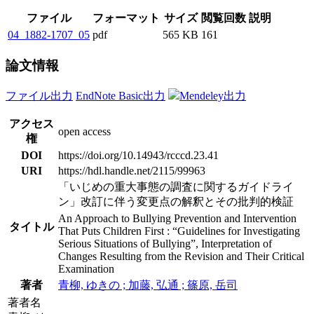
ファイル
フォーマット
サイズ
閲覧回数
説明
04_1882-1707_05
pdf
565 KB
161
論文情報
ファイル出力
EndNote Basic出力
Mendeley出力
アクセス
open access
権
DOI
https://doi.org/10.14943/rcccd.23.41
URI
https://hdl.handle.net/2115/99963
「いじめの重大事態の調査に関するガイドライ
ン」改訂に伴う変更点の解釈とその批判的検証
An Approach to Bullying Prevention and Intervention
タイトル
That Puts Children First : “Guidelines for Investigating
Serious Situations of Bullying”, Interpretation of
Changes Resulting from the Revision and Their Critical
Examination
著者
青柳, ゆきの ; 加藤, 弘通 ; 篠原, 岳司
著者名