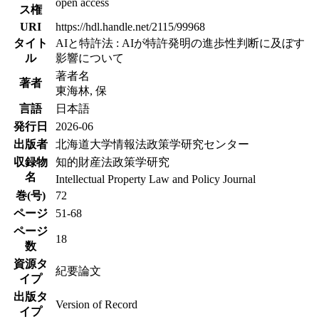
open access
ス権
URI
https://hdl.handle.net/2115/99968
タイト
AIと特許法 : AIが特許発明の進歩性判断に及ぼす
ル
影響について
著者名
著者
東海林, 保
言語
日本語
発行日
2026-06
出版者
北海道大学情報法政策学研究センター
収録物
知的財産法政策学研究
名
Intellectual Property Law and Policy Journal
巻(号)
72
ページ
51-68
ページ
18
数
資源タ
紀要論文
イプ
出版タ
Version of Record
イプ