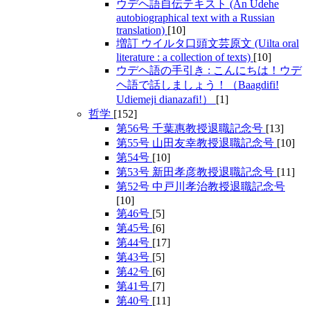
ウデヘ語自伝テキスト (An Udehe
autobiographical text with a Russian
translation)
[10]
増訂 ウイルタ口頭文芸原文 (Uilta oral
literature : a collection of texts)
[10]
ウデヘ語の手引き : こんにちは！ウデ
ヘ語で話しましょう！（Baagdifi!
Udiemeji dianazafi!）
[1]
哲学
[152]
第56号 千葉惠教授退職記念号
[13]
第55号 山田友幸教授退職記念号
[10]
第54号
[10]
第53号 新田孝彦教授退職記念号
[11]
第52号 中戸川孝治教授退職記念号
[10]
第46号
[5]
第45号
[6]
第44号
[17]
第43号
[5]
第42号
[6]
第41号
[7]
第40号
[11]