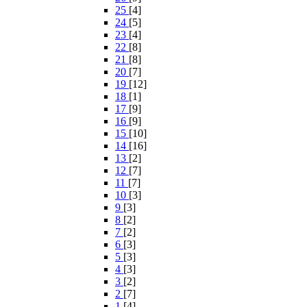
25
[4]
24
[5]
23
[4]
22
[8]
21
[8]
20
[7]
19
[12]
18
[1]
17
[9]
16
[9]
15
[10]
14
[16]
13
[2]
12
[7]
11
[7]
10
[3]
9
[3]
8
[2]
7
[2]
6
[3]
5
[3]
4
[3]
3
[2]
2
[7]
1
[4]