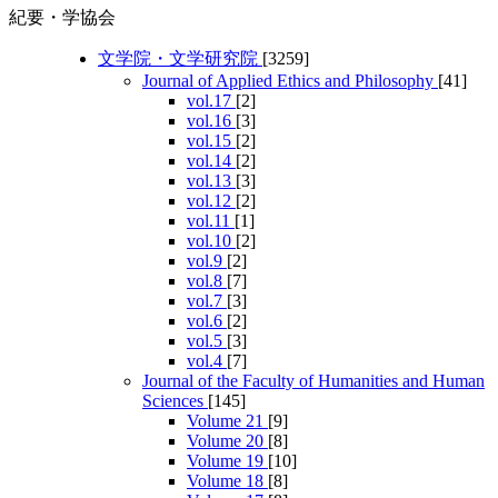
紀要・学協会
文学院・文学研究院
[3259]
Journal of Applied Ethics and Philosophy
[41]
vol.17
[2]
vol.16
[3]
vol.15
[2]
vol.14
[2]
vol.13
[3]
vol.12
[2]
vol.11
[1]
vol.10
[2]
vol.9
[2]
vol.8
[7]
vol.7
[3]
vol.6
[2]
vol.5
[3]
vol.4
[7]
Journal of the Faculty of Humanities and Human
Sciences
[145]
Volume 21
[9]
Volume 20
[8]
Volume 19
[10]
Volume 18
[8]