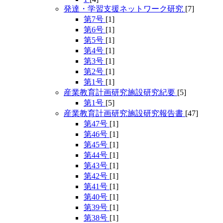
発達・学習支援ネットワーク研究
[7]
第7号
[1]
第6号
[1]
第5号
[1]
第4号
[1]
第3号
[1]
第2号
[1]
第1号
[1]
産業教育計画研究施設研究紀要
[5]
第1号
[5]
産業教育計画研究施設研究報告書
[47]
第47号
[1]
第46号
[1]
第45号
[1]
第44号
[1]
第43号
[1]
第42号
[1]
第41号
[1]
第40号
[1]
第39号
[1]
第38号
[1]