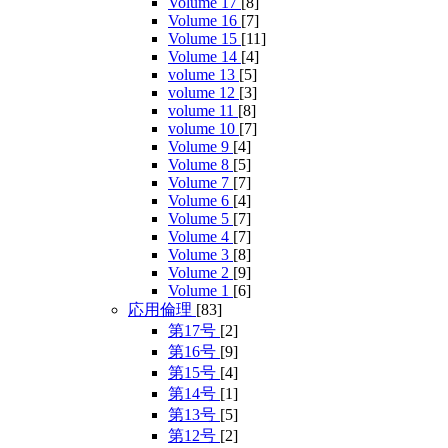
Volume 17
[8]
Volume 16
[7]
Volume 15
[11]
Volume 14
[4]
volume 13
[5]
volume 12
[3]
volume 11
[8]
volume 10
[7]
Volume 9
[4]
Volume 8
[5]
Volume 7
[7]
Volume 6
[4]
Volume 5
[7]
Volume 4
[7]
Volume 3
[8]
Volume 2
[9]
Volume 1
[6]
応用倫理
[83]
第17号
[2]
第16号
[9]
第15号
[4]
第14号
[1]
第13号
[5]
第12号
[2]