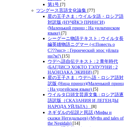
第1号
[7]
ツングース言語文化論集
[77]
星の王子さま : ウイルタ語・ロシア語
対訳版 (НУЧЙКЭ ПРИНСИ)
(Маленький принц : На уильтинском
языке)
[7]
シーグーニ物語テキスト : ウイルタ長
編英雄物語ニグマー (≪Повесть о
С???ни≫ : Героический эпос уйльта
ни?м?)
[15]
ウデヘ語自伝テキスト : 2 青年時代
(БАГДИСЭ ХОКТО ТЭЛУ?УНИ : 2
НАОНЗАКА ЭКИНИ)
[7]
星の王子さま : ウデヘ語・ロシア語対
訳版 (Ница принцэ)(Маленький принц
: На удэгейском языке)
[5]
ウイルタ口頭文芸原文集 : ロシア語逐
語訳版（СКАЗАНИЯ И ЛЕГЕНДЫ
НАРОДА УЙЛЬТА）
[8]
ネギダルの伝説と民話 (Мифы и
сказки Негидальцев) (Myths and tales of
the Negidals)
[14]