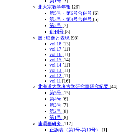
第1号
[3]
北大宗教学年報
[26]
第5号・第6号合併号
[6]
第3号・第4号合併号
[5]
第2号
[7]
創刊号
[8]
層 : 映像と表現
[98]
vol.18
[13]
vol.17
[11]
vol.16
[11]
vol.15
[14]
vol.14
[11]
vol.13
[11]
vol.12
[11]
vol.11
[16]
北海道大学考古学研究室研究紀要
[44]
第5号
[15]
第4号
[6]
第3号
[7]
第2号
[8]
第1号
[8]
連環画研究
[117]
正誤表（第1号-第10号）
[1]