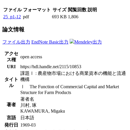
ファイル
フォーマット
サイズ
閲覧回数
説明
25_p1-12
pdf
693 KB
1,806
論文情報
ファイル出力
EndNote Basic出力
Mendeley出力
アクセ
open access
ス権
URI
https://hdl.handle.net/2115/10853
課題Ⅰ : 農産物市場における商業資本の機能と流通
タイト
機構
ル
Ⅰ The Function of Commercial Capital and Market
Structure for Farm Products
著者名
著者
川村, 琢
KAWAMURA, Migaku
言語
日本語
発行日
1969-03