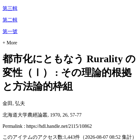
第三輯
第二輯
第一號
+ More
都市化にともなう Rurality の
変性（Ⅰ） : その理論的根拠
と方法論的枠組
金田, 弘夫
北海道大学農經論叢, 1970, 26, 57-77
Permalink : https://hdl.handle.net/2115/10862
このアイテムのアクセス数:
1,443
件
（
2026-08-07
08:52 集計
）