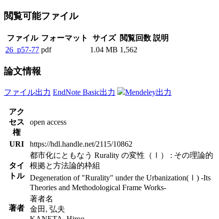
閲覧可能ファイル
ファイル
フォーマット
サイズ
閲覧回数
説明
26_p57-77
pdf
1.04 MB
1,562
論文情報
ファイル出力
EndNote Basic出力
Mendeley出力
アク
セス
open access
権
URI
https://hdl.handle.net/2115/10862
都市化にともなう Rurality の変性（Ⅰ） : その理論的
タイ
根拠と方法論的枠組
トル
Degeneration of "Rurality" under the Urbanization(Ⅰ) -Its
Theories and Methodological Frame Works-
著者名
著者
金田, 弘夫
KANETA, Hiroo