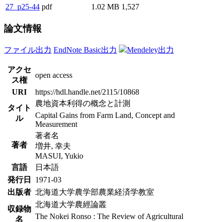
27_p25-44
pdf
1.02 MB
1,527
論文情報
ファイル出力
EndNote Basic出力
Mendeley出力
アクセ
open access
ス権
URI
https://hdl.handle.net/2115/10868
農地資本利得の概念と計測
タイト
Capital Gains from Farm Land, Concept and
ル
Measurement
著者名
著者
増井, 幸夫
MASUI, Yukio
言語
日本語
発行日
1971-03
出版者
北海道大学農学部農業経済学教室
北海道大学農經論叢
収録物
The Nokei Ronso : The Review of Agricultural
名