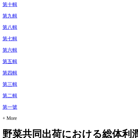
第十輯
第九輯
第八輯
第七輯
第六輯
第五輯
第四輯
第三輯
第二輯
第一號
+ More
野菜共同出荷における総体利