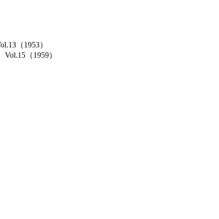
Vol.13（1953）
cs）Vol.15（1959）