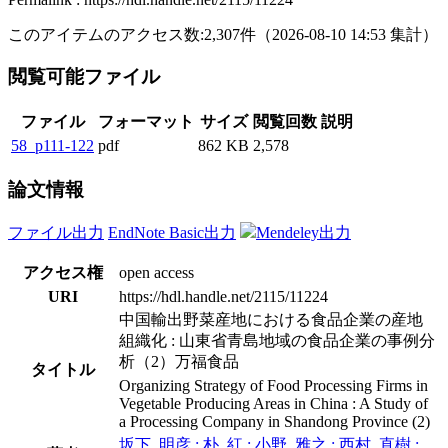
このアイテムのアクセス数:
2,307
件
（
2026-08-10
14:53 集計
）
閲覧可能ファイル
ファイル
フォーマット
サイズ
閲覧回数
説明
58_p111-122
pdf
862 KB
2,578
論文情報
ファイル出力
EndNote Basic出力
Mendeley出力
アクセス権
open access
URI
https://hdl.handle.net/2115/11224
中国輸出野菜産地における食品企業の産地
組織化 : 山東省青島地域の食品企業の事例分
析（2）万福食品
タイトル
Organizing Strategy of Food Processing Firms in
Vegetable Producing Areas in China : A Study of
a Processing Company in Shandong Province (2)
坂下, 明彦 ; 朴, 紅 ; 小野, 雅之 ; 西村, 直樹 ;