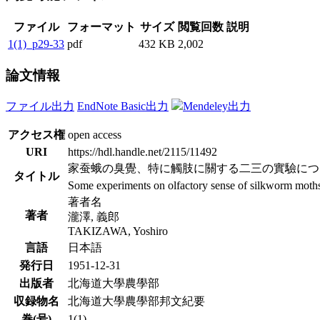
ファイル
フォーマット
サイズ
閲覧回数
説明
1(1)_p29-33
pdf
432 KB
2,002
論文情報
ファイル出力
EndNote Basic出力
Mendeley出力
アクセス権
open access
URI
https://hdl.handle.net/2115/11492
家蚕蛾の臭覺、特に觸肢に關する二三の實驗につ
タイトル
Some experiments on olfactory sense of silkworm moths, 
著者名
著者
瀧澤, 義郎
TAKIZAWA, Yoshiro
言語
日本語
発行日
1951-12-31
出版者
北海道大學農學部
収録物名
北海道大學農學部邦文紀要
巻(号)
1(1)