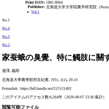
Print ISSN:
1881-8064
Publisher:
北海道大学大学院農学研究院（Research Facult
Vol.1
No.1
No.4
No.3
No.2
家蚕蛾の臭覺、特に觸肢に關
瀧澤, 義郎
北海道大學農學部邦文紀要, 1951, 1(1), 29-33
Permalink : https://hdl.handle.net/2115/11492
このアイテムのアクセス数:
6,264
件
（
2026-08-07
23:36 集計
）
閲覧可能ファイル