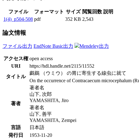
ファイル
フォーマット
サイズ
閲覧回数
説明
1(4)_p504-508
pdf
352 KB
2,543
論文情報
ファイル出力
EndNote Basic出力
Mendeley出力
アクセス権
open access
URI
https://hdl.handle.net/2115/11552
鸕鵜 （ウミウ） の胃に寄生する線虫に就て
タイトル
On the occurrence of Contracaecum microcephalum (Rud.)
著者名
山下, 次郎
YAMASHITA, Jiro
著者
著者名
山下, 善平
YAMASHITA, Zempei
言語
日本語
発行日
1953-11-20