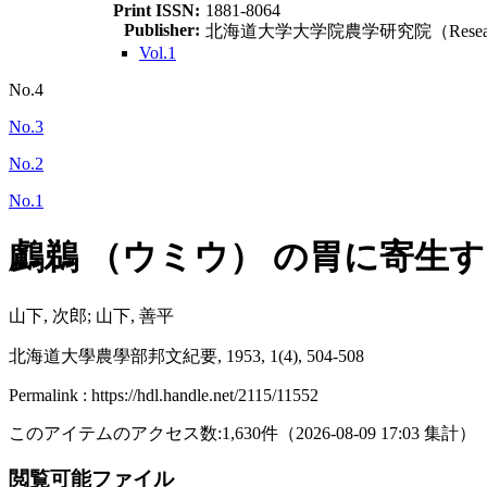
Print ISSN:
1881-8064
Publisher:
北海道大学大学院農学研究院（Research Facult
Vol.1
No.4
No.3
No.2
No.1
鸕鵜 （ウミウ） の胃に寄生
山下, 次郎; 山下, 善平
北海道大學農學部邦文紀要, 1953, 1(4), 504-508
Permalink : https://hdl.handle.net/2115/11552
このアイテムのアクセス数:
1,630
件
（
2026-08-09
17:03 集計
）
閲覧可能ファイル