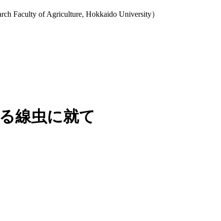
y of Agriculture, Hokkaido University）
する線虫に就て