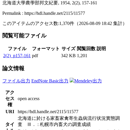
北海道大學農學部邦文紀要, 1954, 2(2), 157-161
Permalink : https://hdl.handle.net/2115/11577
このアイテムのアクセス数:
1,370
件
（
2026-08-09
18:42 集計
）
閲覧可能ファイル
ファイル
フォーマット
サイズ
閲覧回数
説明
2(2)_p157-161
pdf
342 KB
1,201
論文情報
ファイル出力
EndNote Basic出力
Mendeley出力
アク
セス
open access
権
URI
https://hdl.handle.net/2115/11577
北海道に於ける家畜家禽寄生蟲病流行状況實態調
タイ
査 Ⅲ． : 札幌市内畜犬の調査成績