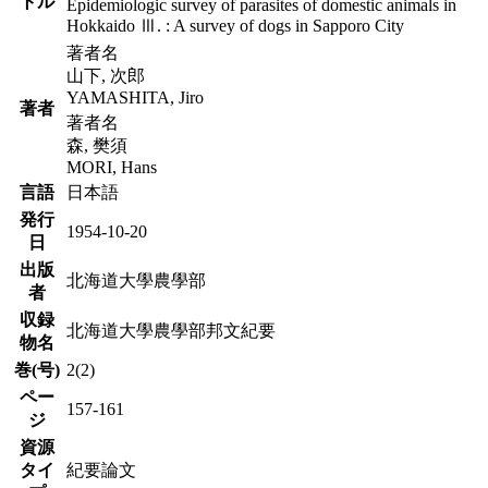
トル
Epidemiologic survey of parasites of domestic animals in
Hokkaido Ⅲ. : A survey of dogs in Sapporo City
著者名
山下, 次郎
YAMASHITA, Jiro
著者
著者名
森, 樊須
MORI, Hans
言語
日本語
発行
1954-10-20
日
出版
北海道大學農學部
者
収録
北海道大學農學部邦文紀要
物名
巻(号)
2(2)
ペー
157-161
ジ
資源
タイ
紀要論文