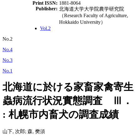
Print ISSN:
1881-8064
Publisher:
北海道大学大学院農学研究院
（Research Faculty of Agriculture,
Hokkaido University）
Vol.2
No.2
No.4
No.3
No.1
北海道に於ける家畜家禽寄生
蟲病流行状況實態調査 Ⅲ．
: 札幌市内畜犬の調査成績
山下, 次郎; 森, 樊須