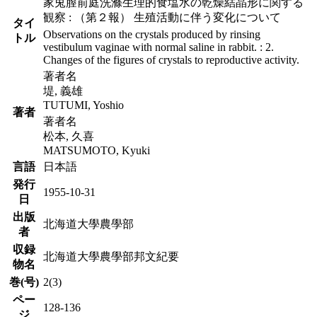
家兎膣前庭洗滌生理的食塩水の乾燥結晶形に関する
観察 : （第２報） 生殖活動に伴う変化について
タイ
Observations on the crystals produced by rinsing
トル
vestibulum vaginae with normal saline in rabbit. : 2.
Changes of the figures of crystals to reproductive activity.
著者名
堤, 義雄
TUTUMI, Yoshio
著者
著者名
松本, 久喜
MATSUMOTO, Kyuki
言語
日本語
発行
1955-10-31
日
出版
北海道大學農學部
者
収録
北海道大學農學部邦文紀要
物名
巻(号)
2(3)
ペー
128-136
ジ