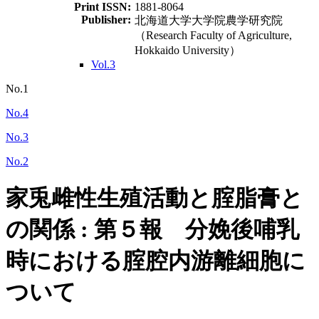
Print ISSN:
1881-8064
Publisher:
北海道大学大学院農学研究院
（Research Faculty of Agriculture,
Hokkaido University）
Vol.3
No.1
No.4
No.3
No.2
家兎雌性生殖活動と腟脂膏と
の関係 : 第５報 分娩後哺乳
時における腟腔内游離細胞に
ついて