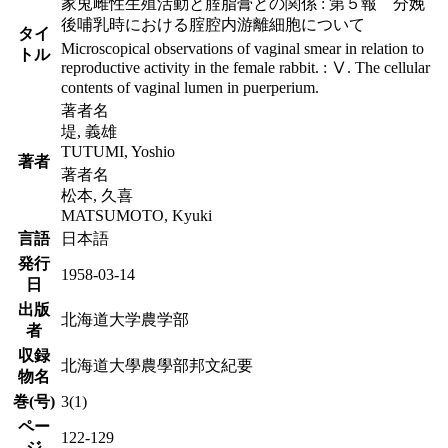
家兎雌性生殖活動と腟脂膏との関係 : 第５報 分娩
後哺乳時における腟腔内游離細胞について
タイ
Microscopical observations of vaginal smear in relation to
トル
reproductive activity in the female rabbit. : Ⅴ. The cellular
contents of vaginal lumen in puerperium.
著者名
堤, 義雄
TUTUMI, Yoshio
著者
著者名
松本, 久喜
MATSUMOTO, Kyuki
言語
日本語
発行
1958-03-14
日
出版
北海道大学農学部
者
収録
北海道大學農學部邦文紀要
物名
巻(号)
3(1)
ペー
122-129
ジ