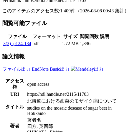
Permalink : https://hdl.handle.net/2115/11703
このアイテムのアクセス数:
1,409
件
（
2026-08-08
00:43 集計
）
閲覧可能ファイル
ファイル
フォーマット
サイズ
閲覧回数
説明
3(3)_p124-134
pdf
1.72 MB
1,896
論文情報
ファイル出力
EndNote Basic出力
Mendeley出力
アクセス
open access
権
URI
https://hdl.handle.net/2115/11703
北海道における甜菜のモザイク病について
タイトル
studies on the mosaic desease of sugar beet in
Hokkaido
著者名
著者
四方, 英四郎