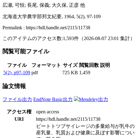
広瀬, 可恒; 長尾, 保義; 大久保, 正彦 他
北海道大学農学部邦文紀要, 1964, 5(2), 97-109
Permalink : https://hdl.handle.net/2115/11738
このアイテムのアクセス数:
1,593
件
（
2026-08-07
23:01 集計
）
閲覧可能ファイル
ファイル
フォーマット
サイズ
閲覧回数
説明
5(2)_p97-109
pdf
725 KB
1,459
論文情報
ファイル出力
EndNote Basic出力
Mendeley出力
アクセス権
open access
URI
https://hdl.handle.net/2115/11738
ビートトツプサイレージの多量給与が乳牛の
産乳量、乳質および健康に及ぼす影響につい