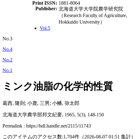
Print ISSN:
1881-8064
Publisher:
北海道大学大学院農学研究院
（Research Faculty of Agriculture,
Hokkaido University）
Vol.5
No.3
No.4
No.2
No.1
ミンク油脂の化学的性質
葛西, 隆則; 小鹿, 三男; 小幡, 弥太郎
北海道大学農学部邦文紀要, 1965, 5(3), 148-150
Permalink : https://hdl.handle.net/2115/11743
このアイテムのアクセス数:
1,704
件
（
2026-08-07
01:51 集計
）