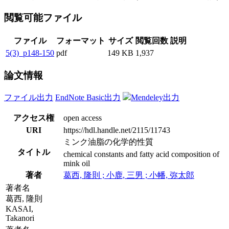
閲覧可能ファイル
ファイル
フォーマット
サイズ
閲覧回数
説明
5(3)_p148-150
pdf
149 KB
1,937
論文情報
ファイル出力
EndNote Basic出力
Mendeley出力
アクセス権
open access
URI
https://hdl.handle.net/2115/11743
ミンク油脂の化学的性質
タイトル
chemical constants and fatty acid composition of
mink oil
著者
葛西, 隆則 ; 小鹿, 三男 ; 小幡, 弥太郎
著者名
葛西, 隆則
KASAI,
Takanori