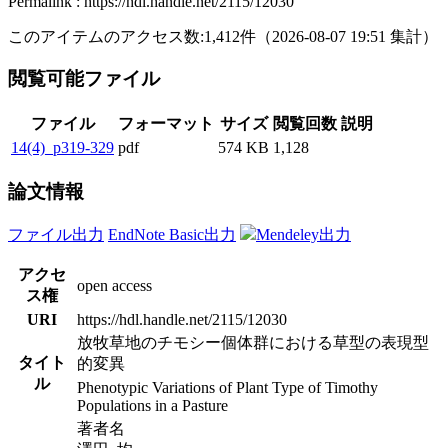
Permalink : https://hdl.handle.net/2115/12030
このアイテムのアクセス数:
1,412
件
（
2026-08-07
19:51 集計
）
閲覧可能ファイル
ファイル
フォーマット
サイズ
閲覧回数
説明
14(4)_p319-329
pdf
574 KB
1,128
論文情報
ファイル出力
EndNote Basic出力
Mendeley出力
アクセ
open access
ス権
URI
https://hdl.handle.net/2115/12030
放牧草地のチモシー個体群における草型の表現型
タイト
的変異
ル
Phenotypic Variations of Plant Type of Timothy
Populations in a Pasture
著者名