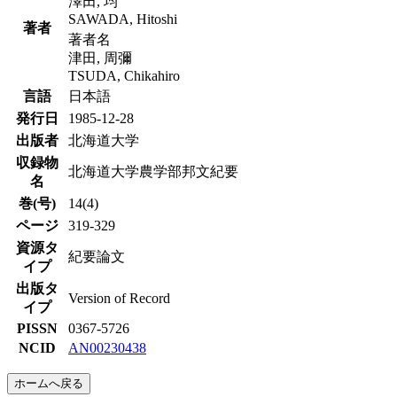
澤田, 均
SAWADA, Hitoshi
著者
著者名
津田, 周彌
TSUDA, Chikahiro
言語
日本語
発行日
1985-12-28
出版者
北海道大学
収録物
北海道大学農学部邦文紀要
名
巻(号)
14(4)
ページ
319-329
資源タ
紀要論文
イプ
出版タ
Version of Record
イプ
PISSN
0367-5726
NCID
AN00230438
ホームへ戻る