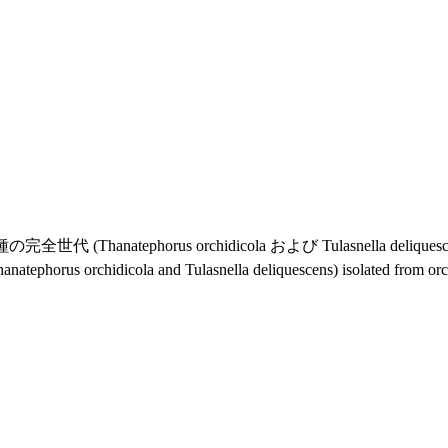
atephorus orchidicola および Tulasnella deliques
anatephorus orchidicola and Tulasnella deliquescens) isolated from or