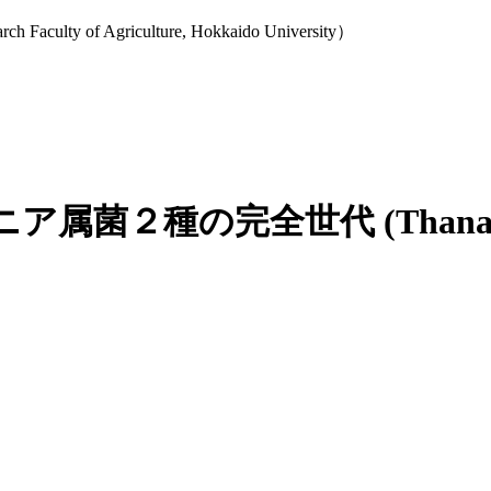
y of Agriculture, Hokkaido University）
種の完全世代 (Thanatephoru