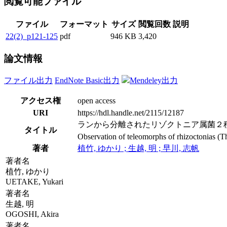
閲覧可能ファイル
ファイル
フォーマット
サイズ
閲覧回数
説明
22(2)_p121-125
pdf
946 KB
3,420
論文情報
ファイル出力
EndNote Basic出力
Mendeley出力
アクセス権
open access
URI
https://hdl.handle.net/2115/12187
ランから分離されたリゾクトニア属菌２種の完全世代 (Than
タイトル
Observation of teleomorphs of rhizoctonias (Th
著者
植竹, ゆかり ; 生越, 明 ; 早川, 志帆
著者名
植竹, ゆかり
UETAKE, Yukari
著者名
生越, 明
OGOSHI, Akira
著者名