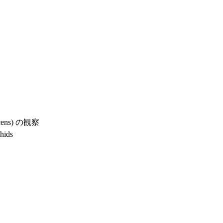
cens) の観察
chids