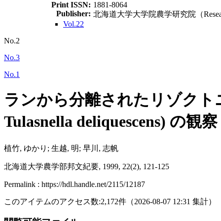
Print ISSN:
1881-8064
Publisher:
北海道大学大学院農学研究院（Research Facult
Vol.22
No.2
No.3
No.1
ランから分離されたリゾクトニア属菌２
Tulasnella deliquescens) の観察
植竹, ゆかり; 生越, 明; 早川, 志帆
北海道大学農学部邦文紀要, 1999, 22(2), 121-125
Permalink : https://hdl.handle.net/2115/12187
このアイテムのアクセス数:
2,172
件
（
2026-08-07
12:31 集計
）