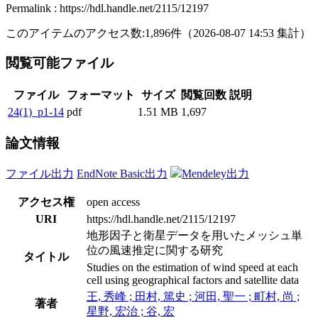
Permalink : https://hdl.handle.net/2115/12197
このアイテムのアクセス数:
1,896
件
（
2026-08-07
14:53 集計
）
閲覧可能ファイル
ファイル
フォーマット
サイズ
閲覧回数
説明
24(1)_p1-14
pdf
1.51 MB
1,697
論文情報
ファイル出力
EndNote Basic出力
Mendeley出力
アクセス権
open access
URI
https://hdl.handle.net/2115/12197
地形因子と衛星データを用いたメッシュ単
位の風速推定に関する研究
タイトル
Studies on the estimation of wind speed at each
cell using geographical factors and satellite data
王, 秀峰 ; 田村, 篤史 ; 河田, 聖一 ; 町村, 尚 ;
著者
星野, 宏治 ; 谷, 宏