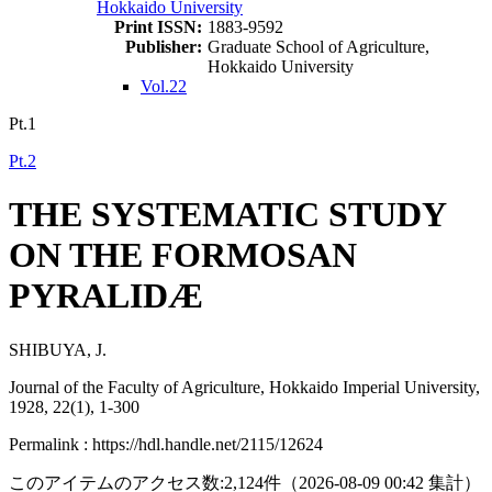
Hokkaido University
Print ISSN:
1883-9592
Publisher:
Graduate School of Agriculture,
Hokkaido University
Vol.22
Pt.1
Pt.2
THE SYSTEMATIC STUDY
ON THE FORMOSAN
PYRALIDÆ
SHIBUYA, J.
Journal of the Faculty of Agriculture, Hokkaido Imperial University,
1928, 22(1), 1-300
Permalink : https://hdl.handle.net/2115/12624
このアイテムのアクセス数:
2,124
件
（
2026-08-09
00:42 集計
）