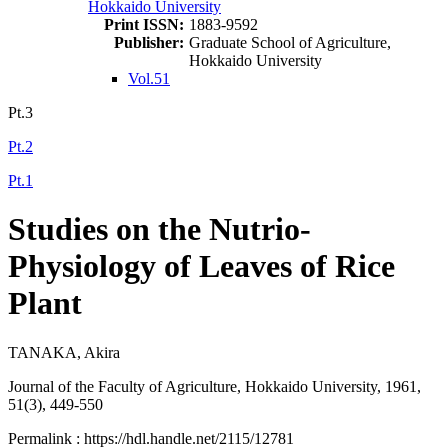
Hokkaido University
Print ISSN:
1883-9592
Publisher:
Graduate School of Agriculture,
Hokkaido University
Vol.51
Pt.3
Pt.2
Pt.1
Studies on the Nutrio-
Physiology of Leaves of Rice
Plant
TANAKA, Akira
Journal of the Faculty of Agriculture, Hokkaido University, 1961,
51(3), 449-550
Permalink : https://hdl.handle.net/2115/12781