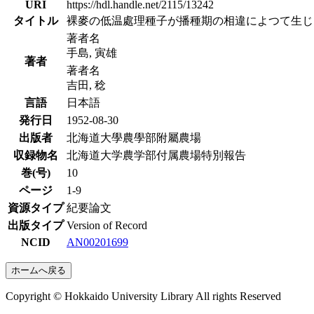
URI
https://hdl.handle.net/2115/13242
タイトル
裸麥の低温處理種子が播種期の相違によつて生じ
著者名
手島, 寅雄
著者
著者名
吉田, 稔
言語
日本語
発行日
1952-08-30
出版者
北海道大學農學部附屬農場
収録物名
北海道大学農学部付属農場特別報告
巻(号)
10
ページ
1-9
資源タイプ
紀要論文
出版タイプ
Version of Record
NCID
AN00201699
ホームへ戻る
Copyright © Hokkaido University Library All rights Reserved