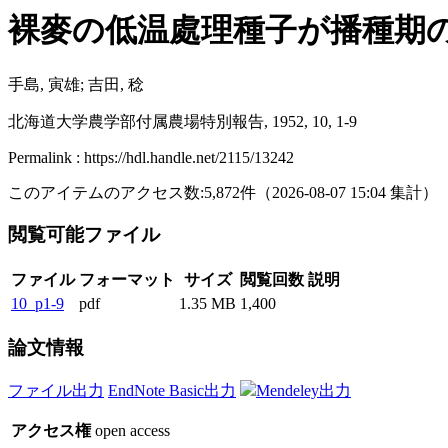
裸麥の低温處理種子が播種期
手島, 寅雄; 吉田, 稔
北海道大学農学部付属農場特別報告, 1952, 10, 1-9
Permalink : https://hdl.handle.net/2115/13242
このアイテムのアクセス数:
5,872
件
（
2026-08-07
15:04 集計
）
閲覧可能ファイル
ファイル
フォーマット
サイズ
閲覧回数
説明
10_p1-9
pdf
1.35 MB
1,400
論文情報
ファイル出力
EndNote Basic出力
Mendeley出力
アクセス権
open access