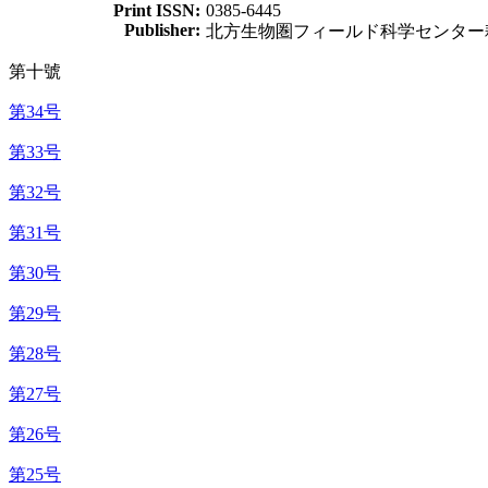
Print ISSN:
0385-6445
Publisher:
北方生物圏フィールド科学センター
第十號
第34号
第33号
第32号
第31号
第30号
第29号
第28号
第27号
第26号
第25号