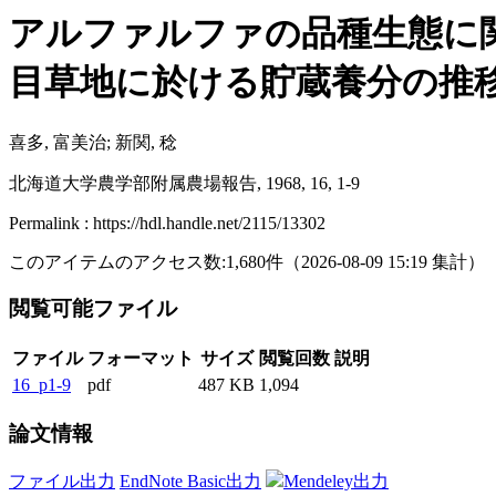
アルファルファの品種生態に関する研究
目草地に於ける貯蔵養分の推
喜多, 富美治; 新関, 稔
北海道大学農学部附属農場報告, 1968, 16, 1-9
Permalink : https://hdl.handle.net/2115/13302
このアイテムのアクセス数:
1,680
件
（
2026-08-09
15:19 集計
）
閲覧可能ファイル
ファイル
フォーマット
サイズ
閲覧回数
説明
16_p1-9
pdf
487 KB
1,094
論文情報
ファイル出力
EndNote Basic出力
Mendeley出力