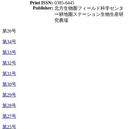
Print ISSN:
0385-6445
Publisher:
北方生物圏フィールド科学センタ
ー耕地圏ステーション生物生産研
究農場
第26号
第34号
第33号
第32号
第31号
第30号
第29号
第28号
第27号
第25号