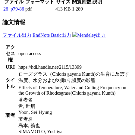
ファイル
フォーマット
サイズ
閲覧回数
説明
26_p79-86
pdf
413 KB
1,289
論文情報
ファイル出力
EndNote Basic出力
Mendeley出力
アク
セス
open access
権
URI
https://hdl.handle.net/2115/13399
ローズグラス（Chloris gayana Kunth)の生育に及ぼす
タイ
温度、水分および刈取り頻度の影響
トル
Effects of Temperature, Water and Cutting Frequency on
the Growth of Rhodesgrass(Chloris gayana Kunth)
著者名
尹, 世炯
Yoon, Sei-Hyung
著者
著者名
島本, 義也
SIMAMOTO, Yoshiya