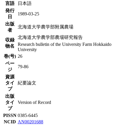
言語
日本語
発行
1989-03-25
日
出版
北海道大学農学部附属農場
者
北海道大学農学部農場研究報告
収録
Research bulletin of the University Farm Hokkaido
物名
University
巻(号)
26
ペー
79-86
ジ
資源
タイ
紀要論文
プ
出版
タイ
Version of Record
プ
PISSN
0385-6445
NCID
AN00201688