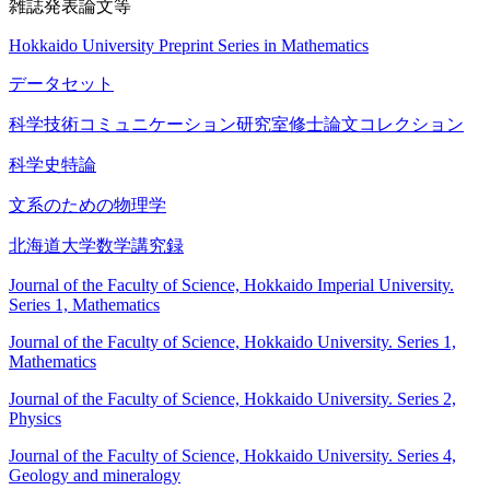
雑誌発表論文等
Hokkaido University Preprint Series in Mathematics
データセット
科学技術コミュニケーション研究室修士論文コレクション
科学史特論
文系のための物理学
北海道大学数学講究録
Journal of the Faculty of Science, Hokkaido Imperial University.
Series 1, Mathematics
Journal of the Faculty of Science, Hokkaido University. Series 1,
Mathematics
Journal of the Faculty of Science, Hokkaido University. Series 2,
Physics
Journal of the Faculty of Science, Hokkaido University. Series 4,
Geology and mineralogy