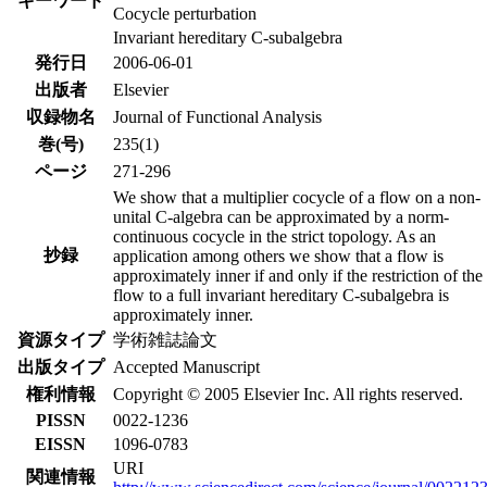
キーワード
Cocycle perturbation
Invariant hereditary C-subalgebra
発行日
2006-06-01
出版者
Elsevier
収録物名
Journal of Functional Analysis
巻(号)
235(1)
ページ
271-296
We show that a multiplier cocycle of a flow on a non-
unital C-algebra can be approximated by a norm-
continuous cocycle in the strict topology. As an
抄録
application among others we show that a flow is
approximately inner if and only if the restriction of the
flow to a full invariant hereditary C-subalgebra is
approximately inner.
資源タイプ
学術雑誌論文
出版タイプ
Accepted Manuscript
権利情報
Copyright © 2005 Elsevier Inc. All rights reserved.
PISSN
0022-1236
EISSN
1096-0783
URI
関連情報