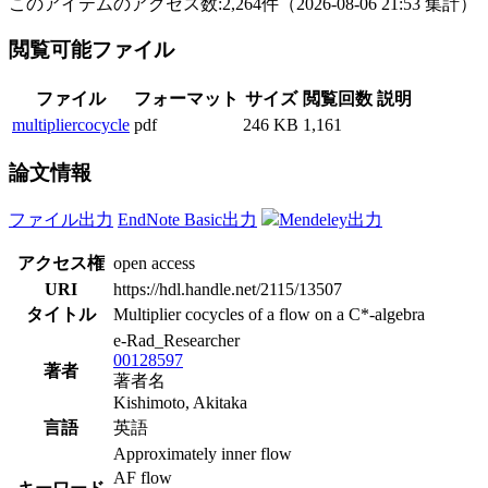
このアイテムのアクセス数:
2,264
件
（
2026-08-06
21:53 集計
）
閲覧可能ファイル
ファイル
フォーマット
サイズ
閲覧回数
説明
multipliercocycle
pdf
246 KB
1,161
論文情報
ファイル出力
EndNote Basic出力
Mendeley出力
アクセス権
open access
URI
https://hdl.handle.net/2115/13507
タイトル
Multiplier cocycles of a flow on a C*-algebra
e-Rad_Researcher
00128597
著者
著者名
Kishimoto, Akitaka
言語
英語
Approximately inner flow
AF flow