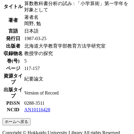
算数教科書分析の試み : 「小学算術」第一学年を
タイトル
対象として
著者名
著者
岡野, 勉
言語
日本語
発行日
1987-03-25
出版者
北海道大学教育学部教育方法学研究室
収録物名
教授学の探究
巻(号)
5
ページ
117-157
資源タイ
紀要論文
プ
出版タイ
Version of Record
プ
PISSN
0288-3511
NCID
AN10116428
ホームへ戻る
Copyright © Hokkaido University Library All rights Reserved