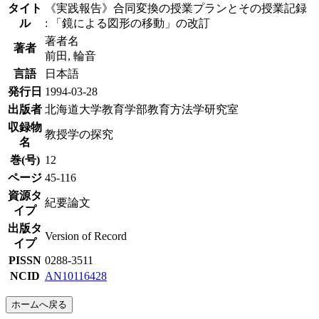
タイト
《実践報告》合同変換の授業プランとその授業記録
ル
: 「鏡による図形の移動」の改訂
著者名
著者
前田, 輪音
言語
日本語
発行日
1994-03-28
出版者
北海道大学教育学部教育方法学研究室
収録物
教授学の探究
名
巻(号)
12
ページ
45-116
資源タ
紀要論文
イプ
出版タ
Version of Record
イプ
PISSN
0288-3511
NCID
AN10116428
ホームへ戻る