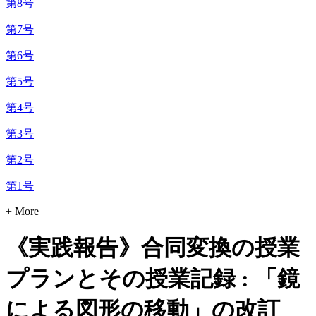
第8号
第7号
第6号
第5号
第4号
第3号
第2号
第1号
+ More
《実践報告》合同変換の授業
プランとその授業記録 : 「鏡
による図形の移動」の改訂