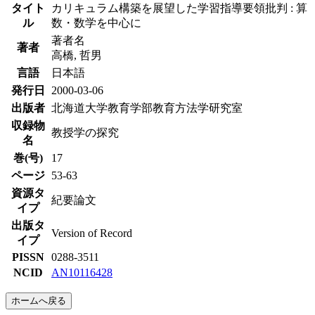
タイト
カリキュラム構築を展望した学習指導要領批判 : 算
ル
数・数学を中心に
著者名
著者
高橋, 哲男
言語
日本語
発行日
2000-03-06
出版者
北海道大学教育学部教育方法学研究室
収録物
教授学の探究
名
巻(号)
17
ページ
53-63
資源タ
紀要論文
イプ
出版タ
Version of Record
イプ
PISSN
0288-3511
NCID
AN10116428
ホームへ戻る