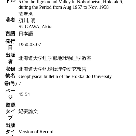
トル
5.On the Jigokudani Valley in Noboribetsu, Hokkaidô,
during the Period from Aug.1957 to Nov. 1958
著者名
著者
須川, 明
SUGAWA, Akira
言語
日本語
発行
1960-03-07
日
出版
北海道大学理学部地球物理学教室
者
収録
北海道大学地球物理学研究報告
物名
Geophysical bulletin of the Hokkaido University
巻(号)
7
ペー
45-54
ジ
資源
タイ
紀要論文
プ
出版
タイ
Version of Record