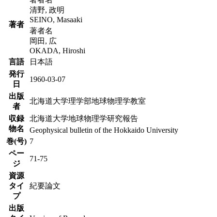
清野, 政明
SEINO, Masaaki
著者
著者名
岡田, 広
OKADA, Hiroshi
言語
日本語
発行
1960-03-07
日
出版
北海道大学理学部地球物理学教室
者
収録
北海道大学地球物理学研究報告
物名
Geophysical bulletin of the Hokkaido University
巻(号)
7
ペー
71-75
ジ
資源
タイ
紀要論文
プ
出版