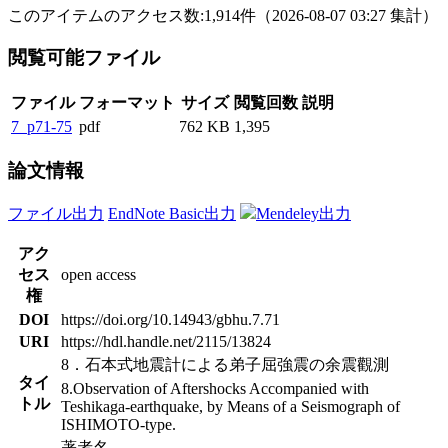
このアイテムのアクセス数:
1,914
件
（
2026-08-07
03:27 集計
）
閲覧可能ファイル
ファイル
フォーマット
サイズ
閲覧回数
説明
7_p71-75
pdf
762 KB
1,395
論文情報
ファイル出力
EndNote Basic出力
Mendeley出力
アク
セス
open access
権
DOI
https://doi.org/10.14943/gbhu.7.71
URI
https://hdl.handle.net/2115/13824
8．石本式地震計による弟子屈強震の余震觀測
タイ
8.Observation of Aftershocks Accompanied with
トル
Teshikaga-earthquake, by Means of a Seismograph of
ISHIMOTO-type.
著者名