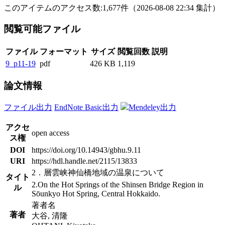
このアイテムのアクセス数:
1,677
件
（
2026-08-08
22:34 集計
）
閲覧可能ファイル
ファイル
フォーマット
サイズ
閲覧回数
説明
9_p11-19
pdf
426 KB
1,119
論文情報
ファイル出力
EndNote Basic出力
Mendeley出力
アクセ
open access
ス権
DOI
https://doi.org/10.14943/gbhu.9.11
URI
https://hdl.handle.net/2115/13833
2．層雲峡神仙橋地域の温泉について
タイト
2.On the Hot Springs of the Shinsen Bridge Region in
ル
Sōunkyo Hot Spring, Central Hokkaido.
著者名
著者
大谷, 清隆