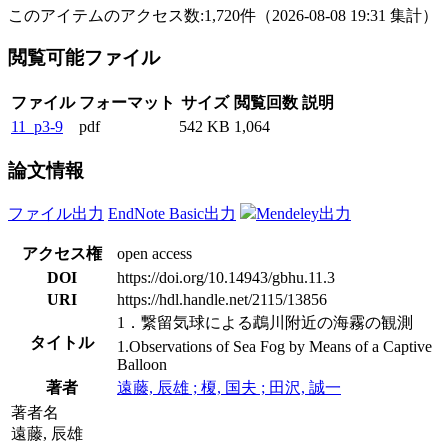
このアイテムのアクセス数:
1,720
件
（
2026-08-08
19:31 集計
）
閲覧可能ファイル
ファイル
フォーマット
サイズ
閲覧回数
説明
11_p3-9
pdf
542 KB
1,064
論文情報
ファイル出力
EndNote Basic出力
Mendeley出力
アクセス権
open access
DOI
https://doi.org/10.14943/gbhu.11.3
URI
https://hdl.handle.net/2115/13856
1．繋留気球による鵡川附近の海霧の観測
タイトル
1.Observations of Sea Fog by Means of a Captive
Balloon
著者
遠藤, 辰雄 ; 榎, 国夫 ; 田沢, 誠一
著者名
遠藤, 辰雄