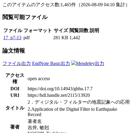
このアイテムのアクセス数:
1,465
件
（
2026-08-09
04:10 集計
）
閲覧可能ファイル
ファイル
フォーマット
サイズ
閲覧回数
説明
17_p7-13
pdf
281 KB
1,442
論文情報
ファイル出力
EndNote Basic出力
Mendeley出力
アクセス
open access
権
DOI
https://doi.org/10.14943/gbhu.17.7
URI
https://hdl.handle.net/2115/13920
2．ディジタル・フィルターの地震記象への応用
タイトル
2.Application of the Digital Filter to Earthquake
Record
著者名
著者
吉井, 敏尅