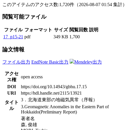
このアイテムのアクセス数:
1,720
件
（
2026-08-07
01:54 集計
）
閲覧可能ファイル
ファイル
フォーマット
サイズ
閲覧回数
説明
17_p15-21
pdf
349 KB
1,700
論文情報
ファイル出力
EndNote Basic出力
Mendeley出力
アクセ
open access
ス権
DOI
https://doi.org/10.14943/gbhu.17.15
URI
https://hdl.handle.net/2115/13921
3．北海道東部の地磁気異常（序報）
タイト
3.Geomagnetic Anomalies in the Eastern Part of
ル
Hokkaido(Preliminary Report)
著者名
森, 俊雄