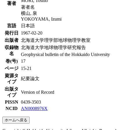
MORI, Toshio
著者
著者名
横山, 泉
YOKOYAMA, Izumi
言語
日本語
発行日
1967-02-20
出版者
北海道大学理学部地球物理学教室
収録物
北海道大学地球物理学研究報告
名
Geophysical bulletin of the Hokkaido University
巻(号)
17
ページ
15-21
資源タ
紀要論文
イプ
出版タ
Version of Record
イプ
PISSN
0439-3503
NCID
AN0008976X
ホームへ戻る