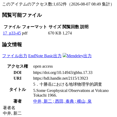
このアイテムのアクセス数:
1,652
件
（
2026-08-07
08:49 集計
）
閲覧可能ファイル
ファイル
フォーマット
サイズ
閲覧回数
説明
17_p33-45
pdf
670 KB
1,274
論文情報
ファイル出力
EndNote Basic出力
Mendeley出力
アクセス権
open access
DOI
https://doi.org/10.14943/gbhu.17.33
URI
https://hdl.handle.net/2115/13923
5．十勝岳における地球物理学的調査
タイトル
5.Some Geophysical Observations at Volcano
Tokachi 1966.
著者
中井, 新二 ; 西田, 泰典 ; 横山, 泉
著者名
中井, 新二