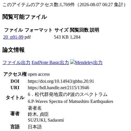
このアイテムのアクセス数:
1,769
件
（
2026-08-07
06:27 集計
）
閲覧可能ファイル
ファイル
フォーマット
サイズ
閲覧回数
説明
20_p91-99
pdf
543 KB
1,284
論文情報
ファイル出力
EndNote Basic出力
Mendeley出力
アクセス権
open access
DOI
https://doi.org/10.14943/gbhu.20.91
URI
https://hdl.handle.net/2115/13946
6．松代群発地震のP波のスペクトラム
タイトル
6.P-Waves Spectra of Matsushiro Earthquakes
著者名
著者
鈴木, 貞臣
SUZUKI, Sadaomi
言語
日本語