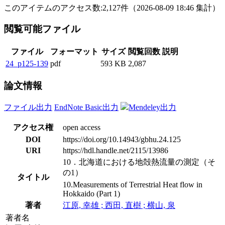
このアイテムのアクセス数:
2,127
件
（
2026-08-09
18:46 集計
）
閲覧可能ファイル
ファイル
フォーマット
サイズ
閲覧回数
説明
24_p125-139
pdf
593 KB
2,087
論文情報
ファイル出力
EndNote Basic出力
Mendeley出力
アクセス権
open access
DOI
https://doi.org/10.14943/gbhu.24.125
URI
https://hdl.handle.net/2115/13986
10．北海道における地殻熱流量の測定（そ
の1）
タイトル
10.Measurements of Terrestrial Heat flow in
Hokkaido (Part 1)
著者
江原, 幸雄 ; 西田, 直樹 ; 横山, 泉
著者名