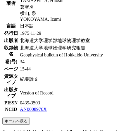
YAMASHITA, Hitoshi
著者
著者名
横山, 泉
YOKOYAMA, Izumi
言語
日本語
発行日
1975-11-29
出版者
北海道大学理学部地球物理学教室
収録物
北海道大学地球物理学研究報告
名
Geophysical bulletin of Hokkaido University
巻(号)
34
ページ
15-44
資源タ
紀要論文
イプ
出版タ
Version of Record
イプ
PISSN
0439-3503
NCID
AN0008976X
ホームへ戻る