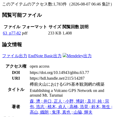
このアイテムのアクセス数:
1,783
件
（
2026-08-07
06:46 集計
）
閲覧可能ファイル
ファイル
フォーマット
サイズ
閲覧回数
説明
63_p77-82
pdf
233 KB
1,408
論文情報
ファイル出力
EndNote Basic出力
Mendeley出力
アクセス権
open access
DOI
https://doi.org/10.14943/gbhu.63.77
URI
https://hdl.handle.net/2115/14287
樽前火山におけるGPS基本観測網の構築
タイトル
Establishing a Volcano GPS Network on and
around Mt. Tarumai
森, 濟 ; 井口, 正人 ; 小野, 博尉 ; 及川, 純 ; 宗
著者
包, 浩志 ; 植木, 貞人 ; 高橋, 浩晃 ; 鈴木, 敦生 ;
高山, 鐡朗 ; 鬼澤, 真也 ; 山脇, 輝夫