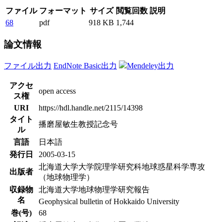
ファイル
フォーマット
サイズ
閲覧回数
説明
68
pdf
918 KB
1,744
論文情報
ファイル出力
EndNote Basic出力
Mendeley出力
アクセ
open access
ス権
URI
https://hdl.handle.net/2115/14398
タイト
播磨屋敏生教授記念号
ル
言語
日本語
発行日
2005-03-15
北海道大学大学院理学研究科地球惑星科学専攻
出版者
（地球物理学）
収録物
北海道大学地球物理学研究報告
名
Geophysical bulletin of Hokkaido University
巻(号)
68