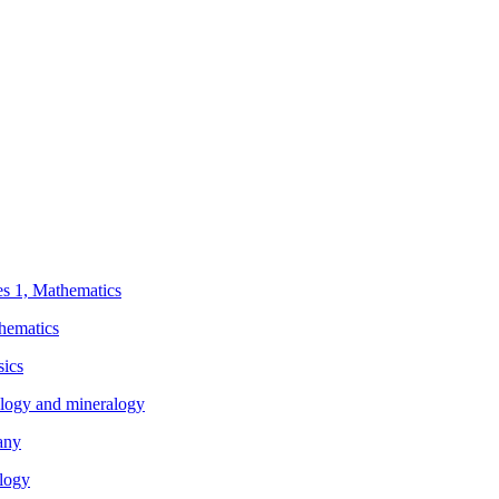
ies 1, Mathematics
thematics
sics
eology and mineralogy
any
ology