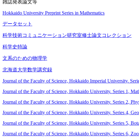
雑誌発表論文等
Hokkaido University Preprint Series in Mathematics
データセット
科学技術コミュニケーション研究室修士論文コレクション
科学史特論
文系のための物理学
北海道大学数学講究録
Journal of the Faculty of Science, Hokkaido Imperial University. Ser
Journal of the Faculty of Science, Hokkaido University. Series 1, Ma
Journal of the Faculty of Science, Hokkaido University. Series 2, Phy
Journal of the Faculty of Science, Hokkaido University. Series 4, G
Journal of the Faculty of Science, Hokkaido University. Series 5, Bot
Journal of the Faculty of Science, Hokkaido University. Series 6, Zo