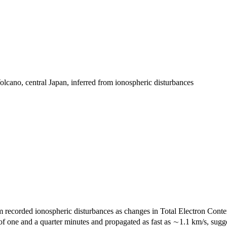
lcano, central Japan, inferred from ionospheric disturbances
m recorded ionospheric disturbances as changes in Total Electron Cont
f one and a quarter minutes and propagated as fast as ∼1.1 km/s, sugge