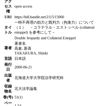
アク
セス
open access
権
URI
https://hdl.handle.net/2115/15000
一時不再理の効力と既判力（拘束力）について
タイ
（１） －コラテラル・エストッペル (collateral
トル
estoppel) を参考にして－
Double Jeopardy and Collateral Estoppel
著者名
著者
高倉, 新喜
TAKAKURA, Shinki
言語
日本語
発行
2000-06-21
日
出版
北海道大学大学院法学研究科
者
収録
北大法学論集
物名
巻(号)
51(1)
ペー
1-54